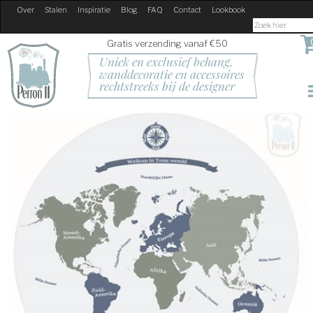
Over
Stalen
Inspiratie
Blog
FAQ
Contact
Lookbook
Gratis verzending vanaf €50
Uniek en exclusief behang, 
wanddecoratie en accessoires
rechtstreeks bij de designer