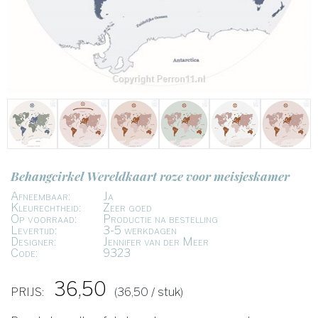
Behangcirkel Wereldkaart roze voor meisjeskamer
Afneembaar:
Ja
Kleurechtheid:
Zeer goed
Op voorraad:
Productie na bestelling
Levertijd:
3-5 werkdagen
Designer:
Jennifer van der Meer
Code:
9323
36,50
PRIJS:
(36,50 / stuk)