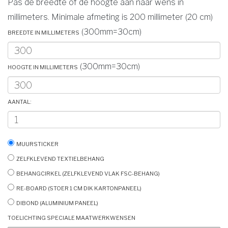
Pas de breedte of de hoogte aan naar wens in
millimeters. Minimale afmeting is 200 millimeter (20 cm)
Breedte in millimeters
(300mm=30cm)
Hoogte in millimeters
(300mm=30cm)
Aantal:
Muursticker
Zelfklevend textielbehang
Behangcirkel (zelfklevend vlak FSC-behang)
Re-board (stoer 1 cm dik kartonpaneel)
Dibond (aluminium paneel)
Toelichting speciale maatwerkwensen