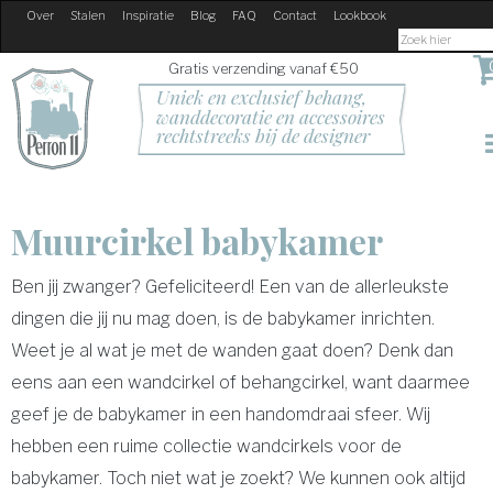
Over
Stalen
Inspiratie
Blog
FAQ
Contact
Lookbook
Gratis verzending vanaf €50
Uniek en exclusief behang, 
wanddecoratie en accessoires
rechtstreeks bij de designer
Muurcirkel babykamer
Ben jij zwanger? Gefeliciteerd! Een van de allerleukste
dingen die jij nu mag doen, is de babykamer inrichten.
Weet je al wat je met de wanden gaat doen? Denk dan
eens aan een wandcirkel of behangcirkel, want daarmee
geef je de babykamer in een handomdraai sfeer. Wij
hebben een ruime collectie wandcirkels voor de
babykamer. Toch niet wat je zoekt? We kunnen ook altijd