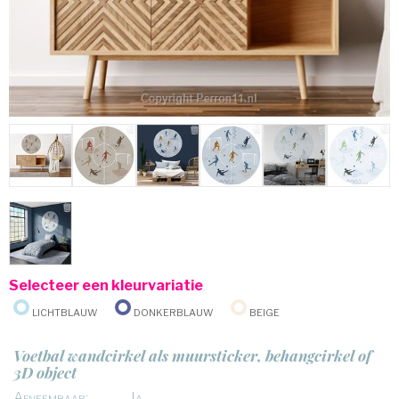
Selecteer een kleurvariatie
Lichtblauw
Donkerblauw
Beige
Voetbal wandcirkel als muursticker, behangcirkel of
3D object
Afneembaar:
Ja