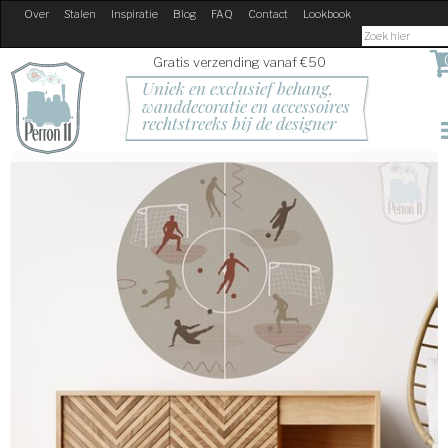
Over
Stalen
Inspiratie
Blog
FAQ
Contact
Lookbook
Gratis verzending vanaf €50
Uniek en exclusief behang, 
wanddecoratie en accessoires
rechtstreeks bij de designer