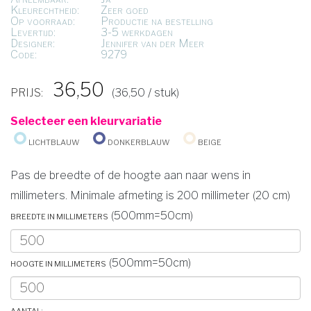
Kleurechtheid:
Zeer goed
Op voorraad:
Productie na bestelling
Levertijd:
3-5 werkdagen
Designer:
Jennifer van der Meer
Code:
9279
36,50
PRIJS:
(36,50 / stuk)
Selecteer een kleurvariatie
Lichtblauw
Donkerblauw
Beige
Pas de breedte of de hoogte aan naar wens in
millimeters. Minimale afmeting is 200 millimeter (20 cm)
Breedte in millimeters
(500mm=50cm)
Hoogte in millimeters
(500mm=50cm)
Aantal: