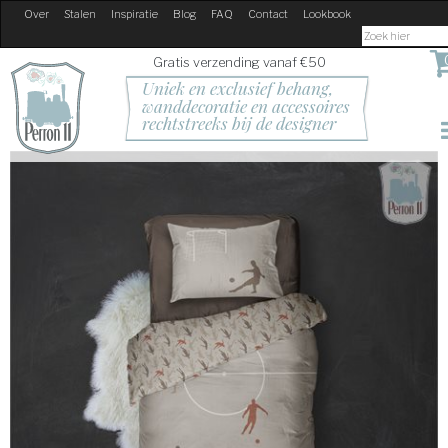
Over
Stalen
Inspiratie
Blog
FAQ
Contact
Lookbook
Gratis verzending vanaf €50
Uniek en exclusief behang, 
wanddecoratie en accessoires
rechtstreeks bij de designer