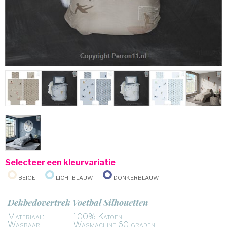
Selecteer een kleurvariatie
Beige
Lichtblauw
Donkerblauw
Dekbedovertrek Voetbal Silhouetten
Materiaal:
100% Katoen
Wasbaar:
Wasmachine 60 graden