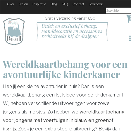
Over
Stalen
Inspiratie
Blog
FAQ
Contact
Lookbook
Gratis verzending vanaf €50
Uniek en exclusief behang, 
wanddecoratie en accessoires
rechtstreeks bij de designer
Wereldkaartbehang voor een
avontuurlijke kinderkamer
Heb jij een kleine avonturier in huis? Dan is een
wereldkaartbehang een leuk idee voor de kinderkamer !
Wij hebben verschillende uitvoeringen voor zowel
jongens als meisjes. Zo hebben we
wereldkaartbehang
voor jongens met voertuigen in blauw en groen
of
in
grijs
. Zoek je een extra stoere uitvoering? Bekijk dan