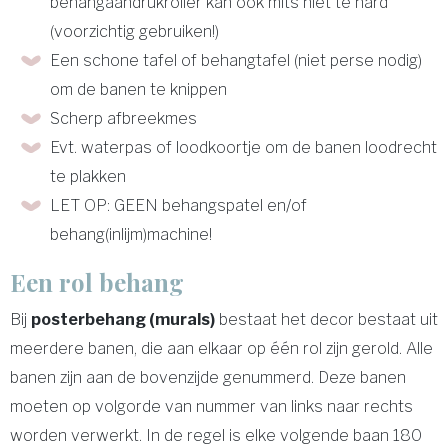
behangaandrukroller kan ook mits niet te hard
(voorzichtig gebruiken!)
Een schone tafel of behangtafel (niet perse nodig)
om de banen te knippen
Scherp afbreekmes
Evt. waterpas of loodkoortje om de banen loodrecht
te plakken
LET OP: GEEN behangspatel en/of
behang(inlijm)machine!
Een rol behang
Bij
posterbehang (murals)
bestaat het decor bestaat uit
meerdere banen, die aan elkaar op één rol zijn gerold. Alle
banen zijn aan de bovenzijde genummerd. Deze banen
moeten op volgorde van nummer van links naar rechts
worden verwerkt. In de regel is elke volgende baan 180