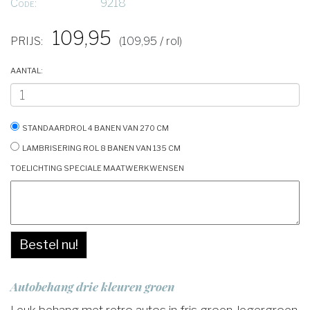
Code:
9218
109,95
PRIJS:
(109,95 / rol)
Aantal:
Standaardrol 4 banen van 270 cm
Lambrisering rol 8 banen van 135 cm
Toelichting speciale maatwerkwensen
Bestel nu!
Autobehang drie kleuren groen
Leuk behang met retro autos in fris groen, legergroen