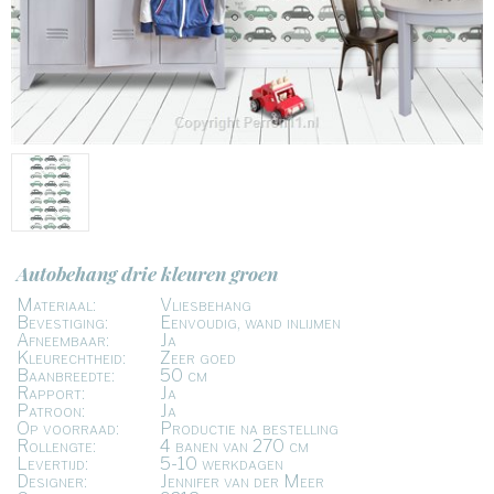
Autobehang drie kleuren groen
Materiaal:
Vliesbehang
Bevestiging:
Eenvoudig, wand inlijmen
Afneembaar:
Ja
Kleurechtheid:
Zeer goed
Baanbreedte:
50 cm
Rapport:
Ja
Patroon:
Ja
Op voorraad:
Productie na bestelling
Rollengte:
4 banen van 270 cm
Levertijd:
5-10 werkdagen
Designer:
Jennifer van der Meer