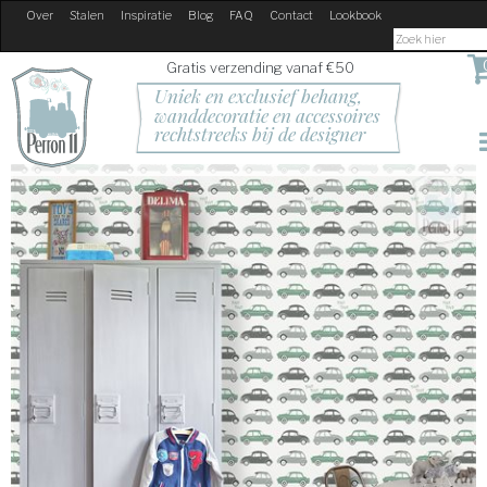
Over
Stalen
Inspiratie
Blog
FAQ
Contact
Lookbook
Gratis verzending vanaf €50
Uniek en exclusief behang, 
wanddecoratie en accessoires
rechtstreeks bij de designer