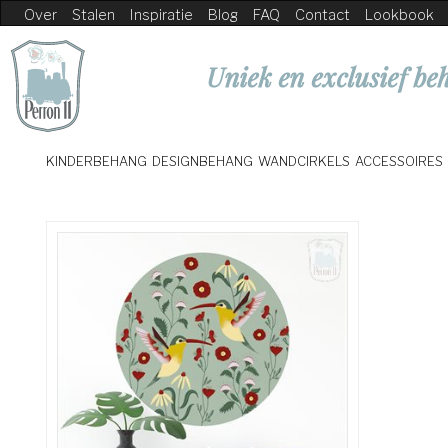
Over
Stalen
Inspiratie
Blog
FAQ
Contact
Lookbook
Uniek en exclusief beh
KINDERBEHANG
DESIGNBEHANG
WANDCIRKELS
ACCESSOIRES