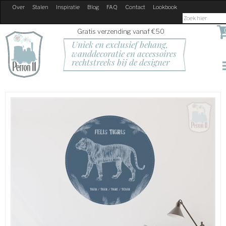
Over
Stalen
Inspiratie
Blog
FAQ
Contact
Lookbook
Gratis verzending vanaf €50
Uniek en exclusief behang, 
wanddecoratie en accessoires
rechtstreeks bij de designer