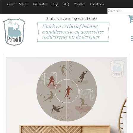
Over
Stalen
Inspiratie
Blog
FAQ
Contact
Lookbook
Gratis verzending vanaf €50
Uniek en exclusief behang, 
wanddecoratie en accessoires
rechtstreeks bij de designer