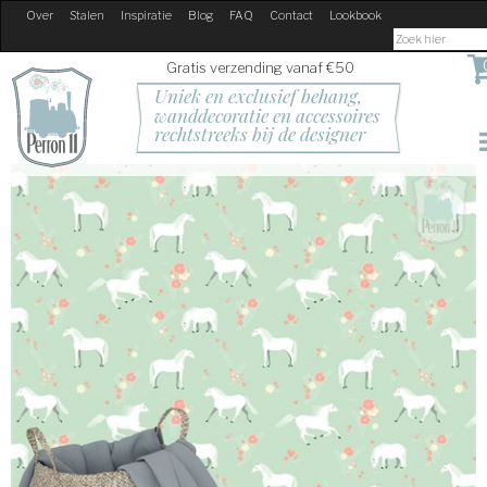
Over
Stalen
Inspiratie
Blog
FAQ
Contact
Lookbook
Gratis verzending vanaf €50
Uniek en exclusief behang, 
wanddecoratie en accessoires
rechtstreeks bij de designer