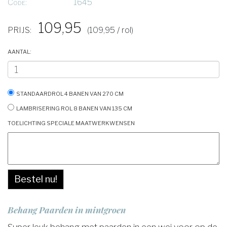
Code:
1645
109,95
PRIJS:
(109,95 / rol)
Aantal:
Standaardrol 4 banen van 270 cm
Lambrisering rol 8 banen van 135 cm
Toelichting speciale maatwerkwensen
Bestel nu!
Behang Paarden in mintgroen
Super leuk behang met paarden in een wei voor op de