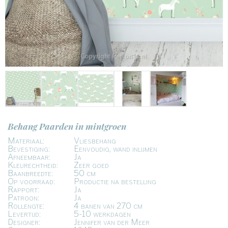
Behang Paarden in mintgroen
Materiaal:
Vliesbehang
Bevestiging:
Eenvoudig, wand inlijmen
Afneembaar:
Ja
Kleurechtheid:
Zeer goed
Baanbreedte:
50 cm
Op voorraad:
Productie na bestelling
Rapport:
Ja
Patroon:
Ja
Rollengte:
4 banen van 270 cm
Levertijd:
5-10 werkdagen
Designer:
Jennifer van der Meer