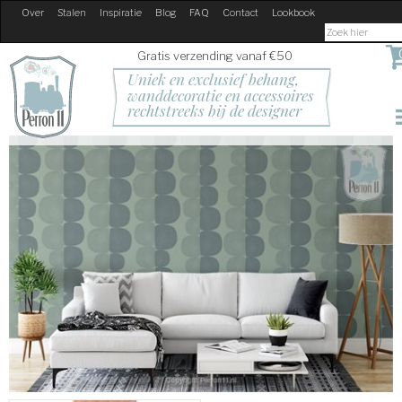
Over
Stalen
Inspiratie
Blog
FAQ
Contact
Lookbook
Gratis verzending vanaf €50
Uniek en exclusief behang, 
wanddecoratie en accessoires
rechtstreeks bij de designer