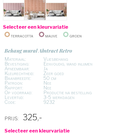
Selecteer een kleurvariatie
Terracotta
Mauve
Groen
Behang mural Abstract Retro
Materiaal:
Vliesbehang
Bevestiging:
Eenvoudig, wand inlijmen
Afneembaar:
Ja
Kleurechtheid:
Zeer goed
Baanbreedte:
50 cm
Patroon:
Nee
Rapport:
Nee
Op voorraad:
Productie na bestelling
Levertijd:
3-5 werkdagen
Code:
9232
325,-
PRIJS:
Selecteer een kleurvariatie