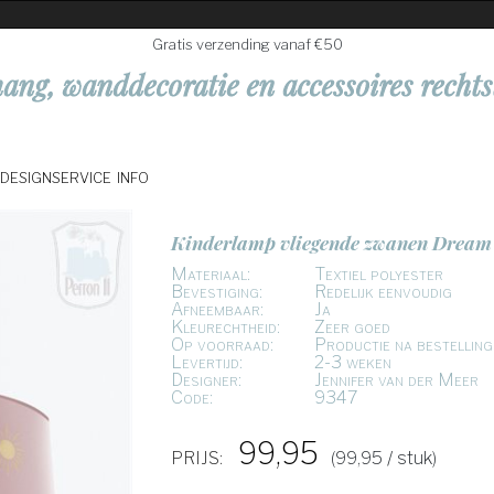
Gratis verzending vanaf €50
ang, wanddecoratie en accessoires rechts
DESIGNSERVICE
INFO
Kinderlamp vliegende zwanen Dream 
Materiaal:
Textiel polyester
Bevestiging:
Redelijk eenvoudig
Afneembaar:
Ja
Kleurechtheid:
Zeer goed
Op voorraad:
Productie na bestelling
Levertijd:
2-3 weken
Designer:
Jennifer van der Meer
Code:
9347
99,95
PRIJS:
(99,95 / stuk)