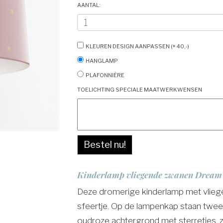
Aantal:
Kleuren design aanpassen (+ 40,-)
Hanglamp
Plafonnière
Toelichting speciale maatwerkwensen
Bestel nu!
Kinderlamp vliegende zwanen Dream 
Deze dromerige kinderlamp met vlieg
sfeertje. Op de lampenkap staan twe
oudroze achtergrond met sterretjes,