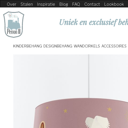
Over
Stalen
Inspiratie
Blog
FAQ
Contact
Lookbook
Uniek en exclusief beh
KINDERBEHANG
DESIGNBEHANG
WANDCIRKELS
ACCESSOIRES