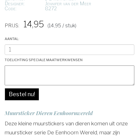
Designer:
Jennifer van der Meer
Code:
8272
14,95
PRIJS:
(14,95 / stuk)
Aantal:
Toelichting speciale maatwerkwensen
Bestel nu!
Muursticker Dieren Eenhoornwereld
Deze kleine muurstickers van dieren komen uit onze
muursticker serie De Eenhoorn Wereld, maar zijn