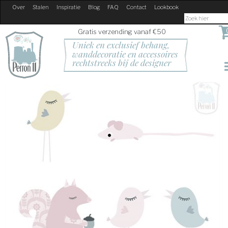
Over
Stalen
Inspiratie
Blog
FAQ
Contact
Lookbook
Gratis verzending vanaf €50
Uniek en exclusief behang, 
wanddecoratie en accessoires
rechtstreeks bij de designer