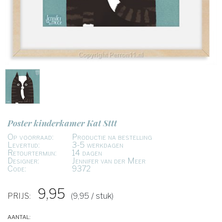
Poster kinderkamer Kat Sttt
Op voorraad:
Productie na bestelling
Levertijd:
3-5 werkdagen
Retourtermijn:
14 dagen
Designer:
Jennifer van der Meer
Code:
9372
9,95
PRIJS:
(9,95 / stuk)
Aantal: