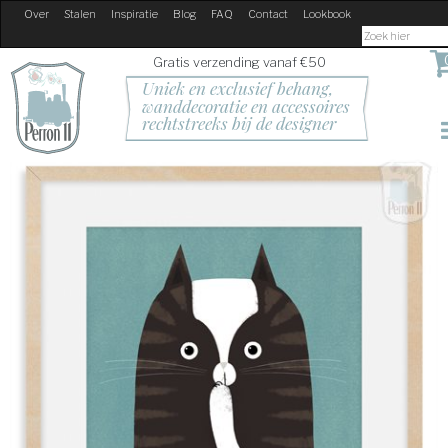
Over
Stalen
Inspiratie
Blog
FAQ
Contact
Lookbook
Gratis verzending vanaf €50
Uniek en exclusief behang, 
wanddecoratie en accessoires
rechtstreeks bij de designer