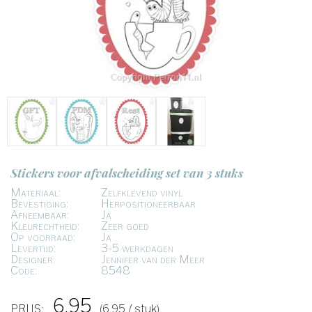
Stickers voor afvalscheiding set van 3 stuks
Materiaal:
Zelfklevend vinyl
Bevestiging:
Herpositioneerbaar
Afneembaar:
Ja
Kleurechtheid:
Zeer goed
Op voorraad:
Ja
Levertijd:
3-5 werkdagen
Designer:
Jennifer van der Meer
Code:
8548
6,95
PRIJS:
(6,95 / stuk)