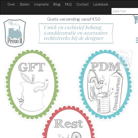
Over
Stalen
Inspiratie
Blog
FAQ
Contact
Lookbook
Gratis verzending vanaf €50
Uniek en exclusief behang, 
wanddecoratie en accessoires
rechtstreeks bij de designer