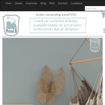
Over
Stalen
Inspiratie
Blog
FAQ
Contact
Lookbook
Gratis verzending vanaf €50
Uniek en exclusief behang, 
wanddecoratie en accessoires
rechtstreeks bij de designer