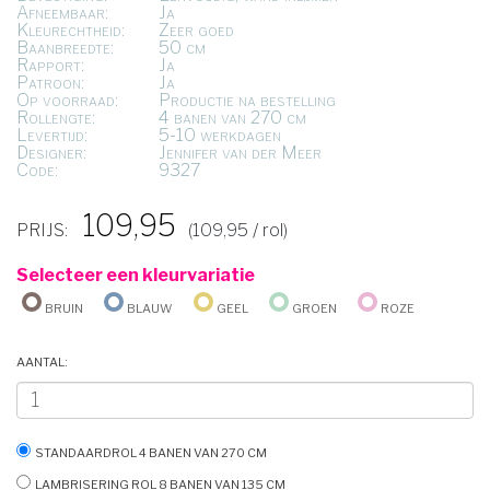
Afneembaar:
Ja
Kleurechtheid:
Zeer goed
Baanbreedte:
50 cm
Rapport:
Ja
Patroon:
Ja
Op voorraad:
Productie na bestelling
Rollengte:
4 banen van 270 cm
Levertijd:
5-10 werkdagen
Designer:
Jennifer van der Meer
Code:
9327
109,95
PRIJS:
(109,95 / rol)
Selecteer een kleurvariatie
Bruin
Blauw
Geel
Groen
Roze
Aantal:
Standaardrol 4 banen van 270 cm
Lambrisering rol 8 banen van 135 cm