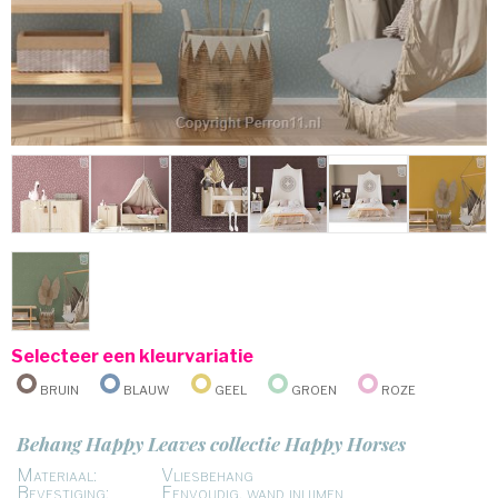
Selecteer een kleurvariatie
Bruin
Blauw
Geel
Groen
Roze
Behang Happy Leaves collectie Happy Horses
Materiaal:
Vliesbehang
Bevestiging:
Eenvoudig, wand inlijmen