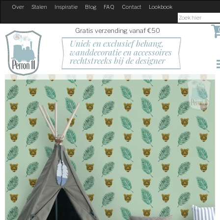
Over
Stalen
Inspiratie
Blog
FAQ
Contact
Lookbook
Gratis verzending vanaf €50
Uniek en exclusief behang, 
wanddecoratie en accessoires
rechtstreeks bij de designer